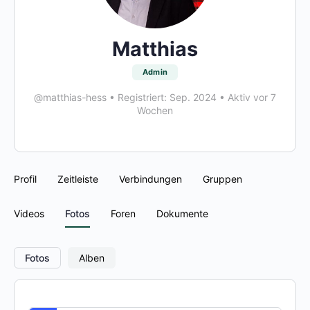
Matthias
Admin
@matthias-hess
•
Registriert: Sep. 2024
•
Aktiv vor 7
Wochen
Profil
Zeitleiste
Verbindungen
Gruppen
Videos
Fotos
Foren
Dokumente
Fotos
Alben