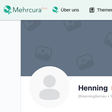
Über uns
Theme
Henning
@HenningBernau
•
R