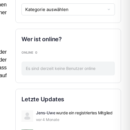
hen
her
Wer ist online?
der
ONLINE
0
der
ass
Es sind derzeit keine Benutzer online
auf
Letzte Updates
Jens-Uwe
wurde ein registriertes Mitglied
vor 4 Monate