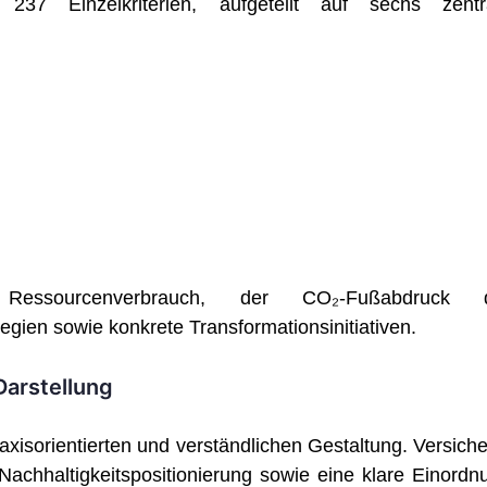
237 Einzelkriterien, aufgeteilt auf sechs zentr
ssourcenverbrauch, der CO₂-Fußabdruck 
gien sowie konkrete Transformationsinitiativen.
Darstellung
raxisorientierten und verständlichen Gestaltung. Versiche
Nachhaltigkeitspositionierung sowie eine klare Einordn