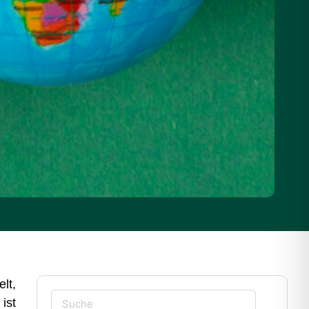
lt,
ist