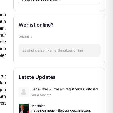
uch
ein
Wer ist online?
en.
nur
ONLINE
0
die
ich
Es sind derzeit keine Benutzer online
ler
ere
Letzte Updates
den
Jens-Uwe
wurde ein registriertes Mitglied
gen
vor 4 Monate
ßen
ert
Matthias
hat einen neuen Beitrag geschrieben.