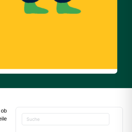
 ob
ile