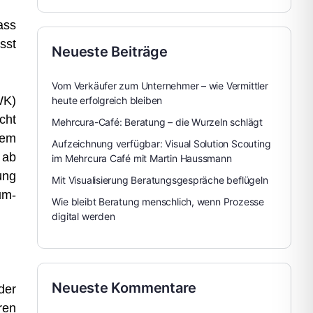
ass
sst
Neueste Beiträge
Vom Verkäufer zum Unternehmer – wie Vermittler
WK)
heute erfolgreich bleiben
cht
Mehrcura-Café: Beratung – die Wurzeln schlägt
dem
Aufzeichnung verfügbar: Visual Solution Scouting
 ab
im Mehrcura Café mit Martin Haussmann
ung
Mit Visualisierung Beratungsgespräche beflügeln
um-
Wie bleibt Beratung menschlich, wenn Prozesse
digital werden
Neueste Kommentare
der
ren