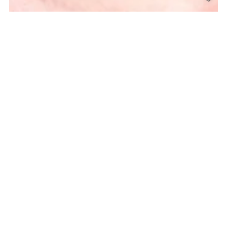
MEHRCURA CAFÉ
23. Februar 2026
Mehrcura-Café: Beratung – die Wurzeln schlägt
Die Informationsflut in der Finanz- und
Versicherungsbranche hat 2026 ein neues
Level erreicht: KI-generierter...