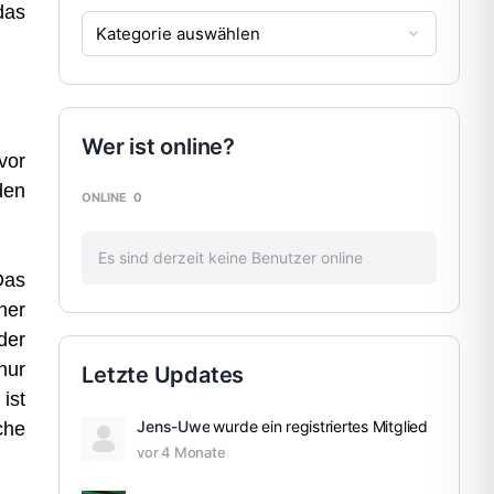
das
Wer ist online?
vor
den
ONLINE
0
Es sind derzeit keine Benutzer online
Das
her
der
nur
Letzte Updates
ist
Jens-Uwe
wurde ein registriertes Mitglied
che
vor 4 Monate