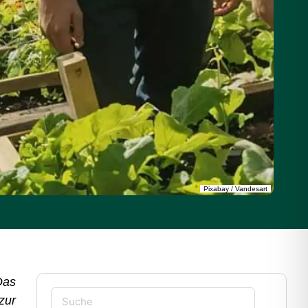
Pixabay / Vandesart
Das
zur