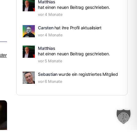
Matthias
hat einen neuen Beitrag geschrieben.
vor 4 Monate
Carsten
hat ihre Profil aktualisiert
vor 4 Monate
Matthias
hat einen neuen Beitrag geschrieben.
ter
vor 5 Monate
Sebastian
wurde ein registriertes Mitglied
vor 6 Monate