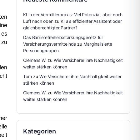
KI in der Vermittlerpraxis: Viel Potenzial, aber noch
ken
Luft nach oben
zu
KI als effizienter Assistent oder
ine
gleichberechtigter Partner?
 es
Das Barrierefreiheitsstärkungsgesetz für
 zu
Versicherungsvermittelnde
zu
Marginalisierte
Personengruppen
Clemens W.
zu
Wie Versicherer ihre Nachhaltigkeit
weiter stärken können
den
cht
Tom
zu
Wie Versicherer ihre Nachhaltigkeit weiter
stärken können
Clemens W.
zu
Wie Versicherer ihre Nachhaltigkeit
weiter stärken können
her
lle
Kategorien
eit