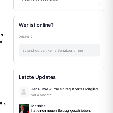
Wer ist online?
en.
ONLINE
0
en
Es sind derzeit keine Benutzer online
Letzte Updates
Jens-Uwe
wurde ein registriertes Mitglied
vor 4 Monate
anz
Matthias
hat einen neuen Beitrag geschrieben.