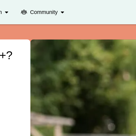
n
Community
A+?