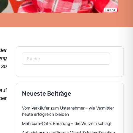
Freepik
der
ung
 so
auf
Neueste Beiträge
ber
Vom Verkäufer zum Unternehmer – wie Vermittler
heute erfolgreich bleiben
Mehrcura-Café: Beratung – die Wurzeln schlägt
Aufzeichnung verfügbar: Visual Solution Scouting