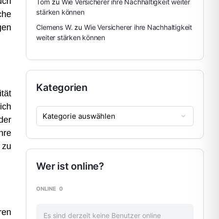
uch
Tom
zu
Wie Versicherer ihre Nachhaltigkeit weiter
stärken können
che
gen
Clemens W.
zu
Wie Versicherer ihre Nachhaltigkeit
weiter stärken können
Kategorien
ität
ich
der
hre
 zu
Wer ist online?
ONLINE
0
ren
Es sind derzeit keine Benutzer online