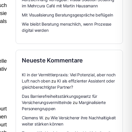
sch
im Mehrcura Café mit Martin Haussmann
sie
Mit Visualisierung Beratungsgespräche beflügeln
als
Wie bleibt Beratung menschlich, wenn Prozesse
digital werden
Neueste Kommentare
lle
tiv
KI in der Vermittlerpraxis: Viel Potenzial, aber noch
Luft nach oben
zu
KI als effizienter Assistent oder
gleichberechtigter Partner?
Das Barrierefreiheitsstärkungsgesetz für
Versicherungsvermittelnde
zu
Marginalisierte
urt
Personengruppen
hen
Clemens W.
zu
Wie Versicherer ihre Nachhaltigkeit
weiter stärken können
urt