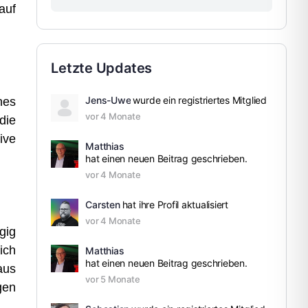
auf
Letzte Updates
Jens-Uwe
wurde ein registriertes Mitglied
hes
vor 4 Monate
die
ive
Matthias
hat einen neuen Beitrag geschrieben.
vor 4 Monate
Carsten
hat ihre Profil aktualisiert
vor 4 Monate
gig
ich
Matthias
hat einen neuen Beitrag geschrieben.
aus
vor 5 Monate
gen